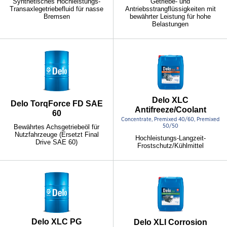
Synthetisches Hochleistungs-
Getriebe- und
Transaxlegetriebefluid für nasse
Antriebsstrangflüssigkeiten mit
Bremsen
bewährter Leistung für hohe
Belastungen
Delo XLC
Delo TorqForce FD SAE
Antifreeze/Coolant
60
Concentrate, Premixed 40/60, Premixed
Bewährtes Achsgetriebeöl für
50/50
Nutzfahrzeuge (Ersetzt Final
Hochleistungs-Langzeit-
Drive SAE 60)
Frostschutz/Kühlmittel
Delo XLC PG
Delo XLI Corrosion