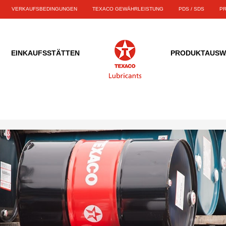
VERKAUFSBEDINGUNGEN
TEXACO GEWÄHRLEISTUNG
PDS / SDS
P
EINKAUFSSTÄTTEN
PRODUKTAUSW
Suche nach einem Händler
Texaco Gewährleistung
Filter nach Marke
Filter Pro-Services
Techron
Werden Sie Vertrie
ws and events
um Produkte in der Nähe oder online zu
Sollten Sie an Ihrer Anlage eine Störung
Hochbelastbare Dieselfahrzeuge + Anlagen
Delo
kaufen
feststellen, ist Ihnen das Technik-Team von
Eine Geschichte der Sieger
von der Qualität und
Sind Sie daran interessiert
Texaco gerne behilflich, die Ursache des
Private Wohnmobile
Havoline
sowie von der
werden? Wenn Ihnen, wie un
Problems ausfindig zu machen.
Lerneinheit
renes Team.
anzubieten und Sie Wert auf
Industriemaschinen
Techron
Verbindung.
Häufig gestellte Fragen
Prüfen Sie die Texaco 
HDAX
Gewährleistung
HDAX
Vartech Industrial System Cleaner
Texaco HDAX
Texaco Industrieprodukte