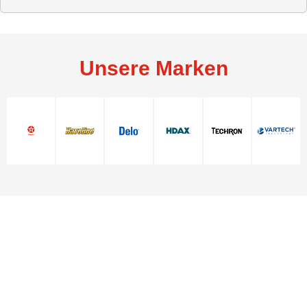
Unsere Marken
Setzen Sie sich mit uns in Verbindung
Setzen Sie sich mit uns in Verbindung
© 2026 Chevron Products UK Limited. Alle Rechte vorbehalten.
Setzen Sie sich mit uns in Verbindung
Texaco Gewährleistung
PDS / SDS
Nutzungsbedingungen
Datenschutzerklärung