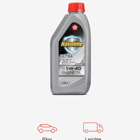
VARTECH
Texaco VARTECH
Ablagerungen verstehen
Varnish in Kompressoren
Varnish in Turbinen
Pkw
Leichte