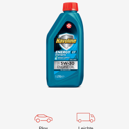
VARTECH
Texaco VARTECH
Ablagerungen verstehen
Varnish in Kompressoren
Varnish in Turbinen
Pkw
Leichte